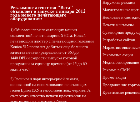
Наружная реклама
Рекламное агентство "Вега"
Магистральные щиты
объявляет о запуске с января 2012
года нового печатающего
Неоновые и светоди
оборудования:
Печати и штампы
1) Обновлен парк печатающих машин
Сувенирная продукц
сольвентной печати шириной 3,2 м. Новый
Разработка сайтов
печатающий плоттер с печатающими головами
Konica 512 позволит добиться еще большего
Маркетинговые иссл
качества печати (разрешение от 360 до
Рекламные акции
1440 DPI) и скорости выпуска готовой
Медиапланирование
продукции за единицу времени (от 15 до 60
кв.м. в час).
Реклама в СМИ
Промо-акции
2) Расширен парк интерьерной печати,
основанной на использовании печатающих
Продвижение торгов
голов Epson DX5 и экосольвентных чернил. За
Креативные решени
счет этого качество печати практически на
всех рулонных носителях будет
достигать1440 DPI. Ширина запечатываемого
материала составит 1,8 метра.
3) Новинкой печатающего производства станет
станок сублимационной (текстильной) печати с
шириной рабочего поля 1,8 метра и
разрешением печати 1440 DPI. Он позволит